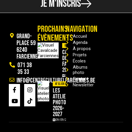
JE M'INSCRIS
PROCHAINS
NAVIGATION
Grand-
ÉVÈNEMENTS
Accueil
Place 59
Agenda
Divers
6240
À propos
Cavalcade
Projets
Farciennes
de
Écoles
Farciennes
071 38
Albums
2026
35 33
photo
29/08/2026
Contact
info@centreculturelfarciennes.be
Ateliers
Newsletter
Les
ateliers
photo
2026-
2027
09/09/2026