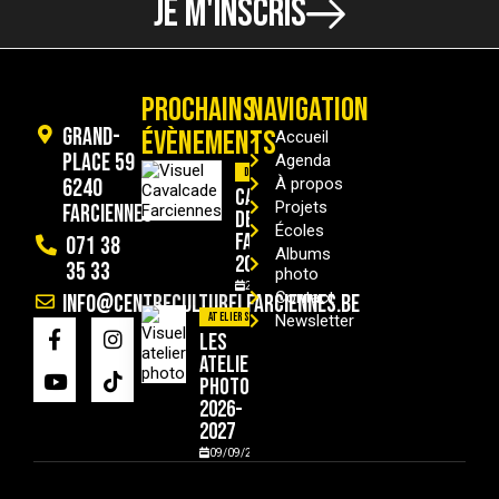
JE M'INSCRIS
PROCHAINS
NAVIGATION
Grand-
ÉVÈNEMENTS
Accueil
Place 59
Agenda
Divers
6240
À propos
Cavalcade
Projets
Farciennes
de
Écoles
Farciennes
071 38
Albums
2026
35 33
photo
29/08/2026
Contact
info@centreculturelfarciennes.be
Ateliers
Newsletter
Les
ateliers
photo
2026-
2027
09/09/2026