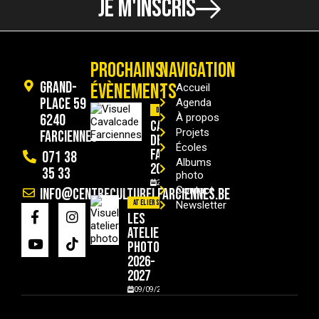
JE M'INSCRIS
PROCHAINS
NAVIGATION
Grand-
ÉVÈNEMENTS
Accueil
Place 59
Agenda
Divers
6240
À propos
Cavalcade
Projets
Farciennes
de
Écoles
Farciennes
071 38
Albums
2026
35 33
photo
29/08/2026
Contact
info@centreculturelfarciennes.be
Ateliers
Newsletter
Les
ateliers
photo
2026-
2027
09/09/2026