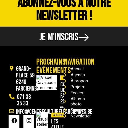
ABONNEZ-VOUS À NOTRE
NEWSLETTER !
JE M'INSCRIS
PROCHAINS
NAVIGATION
Grand-
ÉVÈNEMENTS
Accueil
Place 59
Agenda
Divers
6240
À propos
Cavalcade
Projets
Farciennes
de
Écoles
Farciennes
071 38
Albums
2026
35 33
photo
29/08/2026
Contact
info@centreculturelfarciennes.be
Ateliers
Newsletter
Les
ateliers