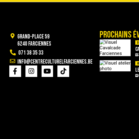
PROCHAINS É
Grand-Place 59
6240 Farciennes
D
C
071 38 35 33
info@centreculturelfarciennes.be
A
L