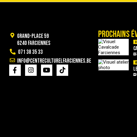
PROCHAINS É
Grand-Place 59
6240 Farciennes
D
C
071 38 35 33
info@centreculturelfarciennes.be
A
L