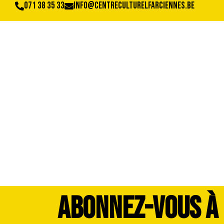
071 38 35 33
info@centreculturelfarciennes.be
42147460_198330
ABONNEZ-VOUS À