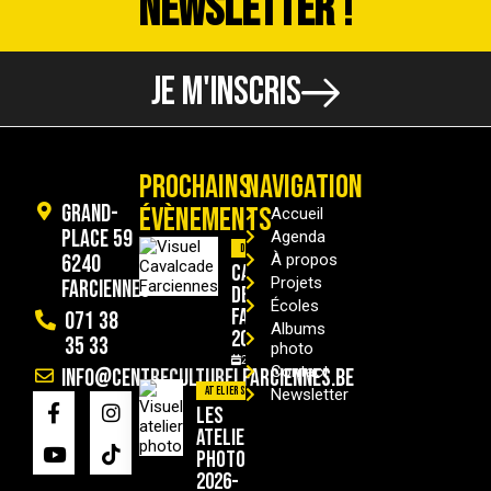
NEWSLETTER !
JE M'INSCRIS
PROCHAINS
NAVIGATION
Grand-
ÉVÈNEMENTS
Accueil
Place 59
Agenda
Divers
6240
À propos
Cavalcade
Projets
Farciennes
de
Écoles
Farciennes
071 38
Albums
2026
35 33
photo
29/08/2026
Contact
info@centreculturelfarciennes.be
Ateliers
Newsletter
Les
ateliers
photo
2026-