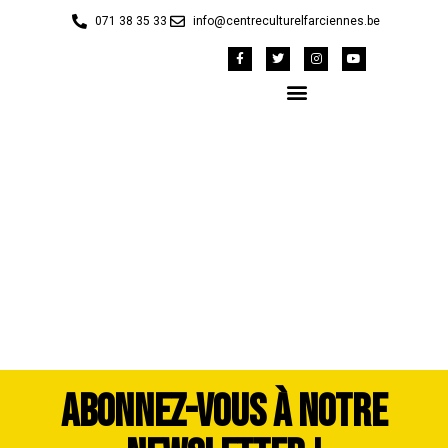
071 38 35 33
info@centreculturelfarciennes.be
42147508_1983304-
dddimage_1725556978
ABONNEZ-VOUS À NOTRE