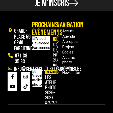
JE M'INSCRIS
PROCHAINS
NAVIGATION
Grand-
ÉVÈNEMENTS
Accueil
Place 59
Agenda
Divers
6240
À propos
Cavalcade
Projets
Farciennes
de
Écoles
Farciennes
071 38
Albums
2026
35 33
photo
29/08/2026
Contact
info@centreculturelfarciennes.be
Ateliers
Newsletter
Les
ateliers
photo
2026-
2027
09/09/2026