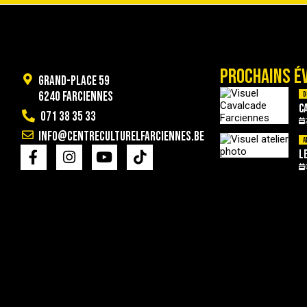
PROCHAINS É
Grand-Place 59
6240 Farciennes
D
C
071 38 35 33
info@centreculturelfarciennes.be
A
L