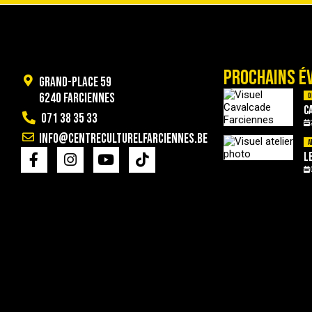
PROCHAINS É
Grand-Place 59
6240 Farciennes
D
C
071 38 35 33
info@centreculturelfarciennes.be
A
L