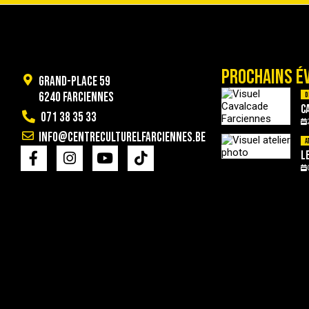
PROCHAINS É
Grand-Place 59
6240 Farciennes
D
C
071 38 35 33
info@centreculturelfarciennes.be
A
L