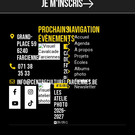
JE M'INSCRIS
PROCHAINS
NAVIGATION
Grand-
ÉVÈNEMENTS
Accueil
Place 59
Agenda
Divers
6240
À propos
Cavalcade
Projets
Farciennes
de
Écoles
Farciennes
071 38
Albums
2026
35 33
photo
29/08/2026
Contact
info@centreculturelfarciennes.be
Ateliers
Newsletter
Les
ateliers
photo
2026-
2027
09/09/2026