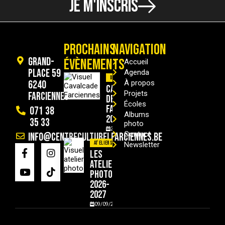
JE M'INSCRIS
PROCHAINS
NAVIGATION
Grand-
ÉVÈNEMENTS
Accueil
Place 59
Agenda
Divers
6240
À propos
Cavalcade
Projets
Farciennes
de
Écoles
Farciennes
071 38
Albums
2026
35 33
photo
29/08/2026
Contact
info@centreculturelfarciennes.be
Ateliers
Newsletter
Les
ateliers
photo
2026-
2027
09/09/2026