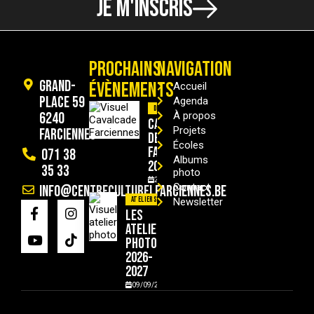
JE M'INSCRIS
PROCHAINS
NAVIGATION
Grand-
ÉVÈNEMENTS
Accueil
Place 59
Agenda
Divers
6240
À propos
Cavalcade
Projets
Farciennes
de
Écoles
Farciennes
071 38
Albums
2026
35 33
photo
29/08/2026
Contact
info@centreculturelfarciennes.be
Ateliers
Newsletter
Les
ateliers
photo
2026-
2027
09/09/2026