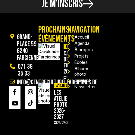
JE M'INSCRIS
PROCHAINS
NAVIGATION
Grand-
ÉVÈNEMENTS
Accueil
Place 59
Agenda
Divers
6240
À propos
Cavalcade
Projets
Farciennes
de
Écoles
Farciennes
071 38
Albums
2026
35 33
photo
29/08/2026
Contact
info@centreculturelfarciennes.be
Ateliers
Newsletter
Les
ateliers
photo
2026-
2027
09/09/2026