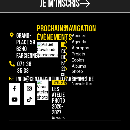
JE M'INSCRIS
PROCHAINS
NAVIGATION
Grand-
ÉVÈNEMENTS
Accueil
Place 59
Agenda
Divers
6240
À propos
Cavalcade
Projets
Farciennes
de
Écoles
Farciennes
071 38
Albums
2026
35 33
photo
29/08/2026
Contact
info@centreculturelfarciennes.be
Ateliers
Newsletter
Les
ateliers
photo
2026-
2027
09/09/2026