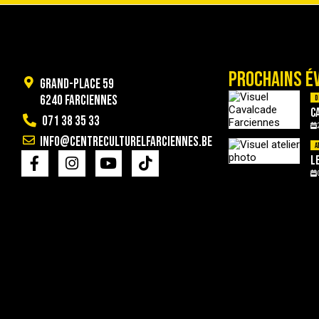
PROCHAINS É
Grand-Place 59
6240 Farciennes
D
C
071 38 35 33
info@centreculturelfarciennes.be
A
L