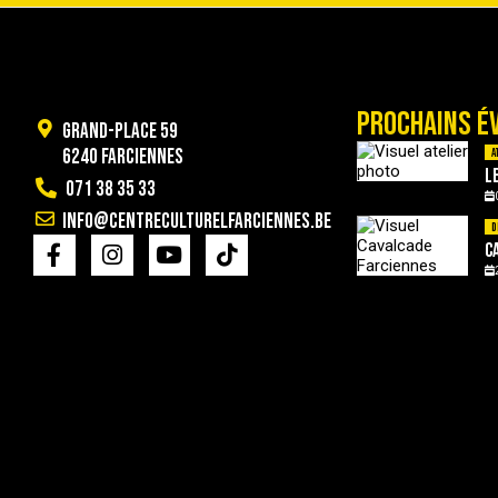
PROCHAINS É
Grand-Place 59
6240 Farciennes
A
L
071 38 35 33
info@centreculturelfarciennes.be
D
C