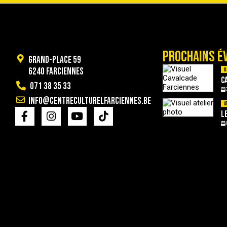
PROCHAINS É
Grand-Place 59
6240 Farciennes
D
C
071 38 35 33
info@centreculturelfarciennes.be
A
L