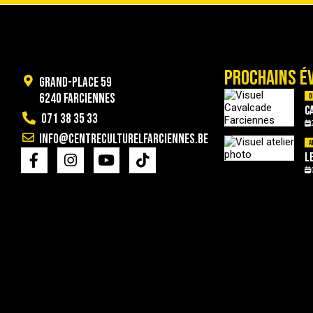
PROCHAINS É
Grand-Place 59
6240 Farciennes
D
C
071 38 35 33
info@centreculturelfarciennes.be
A
L