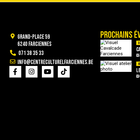
PROCHAINS É
Grand-Place 59
6240 Farciennes
D
C
071 38 35 33
info@centreculturelfarciennes.be
A
L