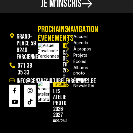
JE M'INSCRIS
PROCHAINS
NAVIGATION
Grand-
ÉVÈNEMENTS
Accueil
Place 59
Agenda
Divers
6240
À propos
Cavalcade
Projets
Farciennes
de
Écoles
Farciennes
071 38
Albums
2026
35 33
photo
29/08/2026
Contact
info@centreculturelfarciennes.be
Ateliers
Newsletter
Les
ateliers
photo
2026-
2027
09/09/2026