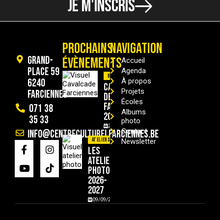
JE M'INSCRIS
PROCHAINS
NAVIGATION
Grand-
ÉVÈNEMENTS
Accueil
Place 59
Agenda
Divers
6240
À propos
Cavalcade
Projets
Farciennes
de
Écoles
Farciennes
071 38
Albums
2026
35 33
photo
29/08/2026
Contact
info@centreculturelfarciennes.be
Ateliers
Newsletter
Les
ateliers
photo
2026-
2027
09/09/2026