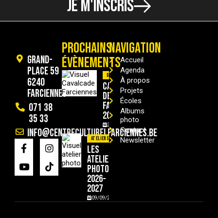
JE M'INSCRIS
PROCHAINS
NAVIGATION
Grand-
ÉVÈNEMENTS
Accueil
Place 59
Agenda
Divers
6240
À propos
Cavalcade
Projets
Farciennes
de
Écoles
Farciennes
071 38
Albums
2026
35 33
photo
29/08/2026
Contact
info@centreculturelfarciennes.be
Ateliers
Newsletter
Les
ateliers
photo
2026-
2027
09/09/2026