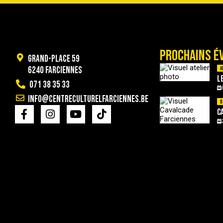
PROCHAINS É
Grand-Place 59
6240 Farciennes
A
L
071 38 35 33
info@centreculturelfarciennes.be
D
C