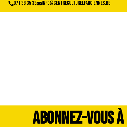
071 38 35 33
info@centreculturelfarciennes.be
image00227
ABONNEZ-VOUS À