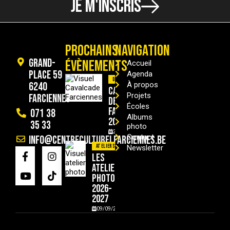
JE M'INSCRIS
PROCHAINS
NAVIGATION
Grand-
ÉVÈNEMENTS
Accueil
Place 59
Agenda
Divers
6240
À propos
Cavalcade
Projets
Farciennes
de
Écoles
Farciennes
071 38
Albums
2026
35 33
photo
29/08/2026
Contact
info@centreculturelfarciennes.be
Ateliers
Newsletter
Les
ateliers
photo
2026-
2027
09/09/2026