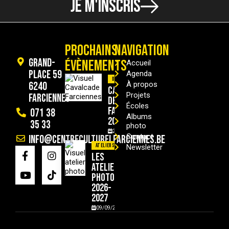
JE M'INSCRIS
PROCHAINS
NAVIGATION
Grand-
ÉVÈNEMENTS
Accueil
Place 59
Agenda
Divers
6240
À propos
Cavalcade
Projets
Farciennes
de
Écoles
Farciennes
071 38
Albums
2026
35 33
photo
29/08/2026
Contact
info@centreculturelfarciennes.be
Ateliers
Newsletter
Les
ateliers
photo
2026-
2027
09/09/2026