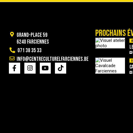
PROCHAINS É
Grand-Place 59
6240 Farciennes
A
L
071 38 35 33
info@centreculturelfarciennes.be
D
C