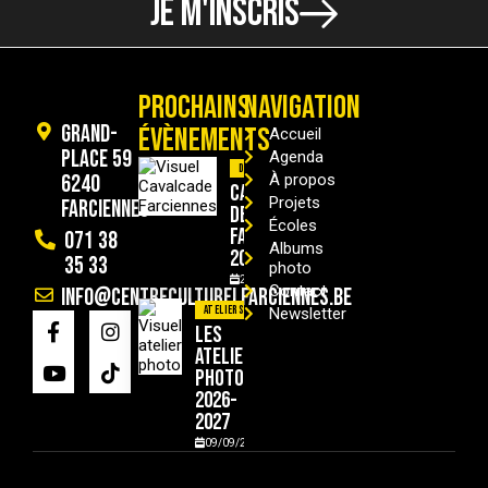
JE M'INSCRIS
PROCHAINS
NAVIGATION
Grand-
ÉVÈNEMENTS
Accueil
Place 59
Agenda
Divers
6240
À propos
Cavalcade
Projets
Farciennes
de
Écoles
Farciennes
071 38
Albums
2026
35 33
photo
29/08/2026
Contact
info@centreculturelfarciennes.be
Ateliers
Newsletter
Les
ateliers
photo
2026-
2027
09/09/2026