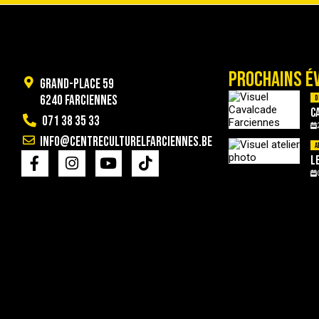
PROCHAINS É
Grand-Place 59
6240 Farciennes
D
C
071 38 35 33
info@centreculturelfarciennes.be
A
L