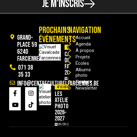
JE M'INSCRIS
PROCHAINS
NAVIGATION
Grand-
ÉVÈNEMENTS
Accueil
Place 59
Agenda
Divers
6240
À propos
Cavalcade
Projets
Farciennes
de
Écoles
Farciennes
071 38
Albums
2026
35 33
photo
29/08/2026
Contact
info@centreculturelfarciennes.be
Ateliers
Newsletter
Les
ateliers
photo
2026-
2027
09/09/2026