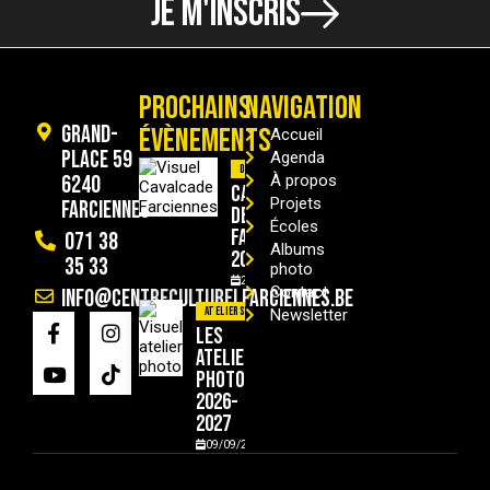
JE M'INSCRIS
PROCHAINS
NAVIGATION
Grand-
ÉVÈNEMENTS
Accueil
Place 59
Agenda
Divers
6240
À propos
Cavalcade
Projets
Farciennes
de
Écoles
Farciennes
071 38
Albums
2026
35 33
photo
29/08/2026
Contact
info@centreculturelfarciennes.be
Ateliers
Newsletter
Les
ateliers
photo
2026-
2027
09/09/2026