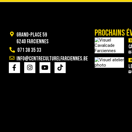
PROCHAINS É
Grand-Place 59
6240 Farciennes
D
C
071 38 35 33
info@centreculturelfarciennes.be
A
L