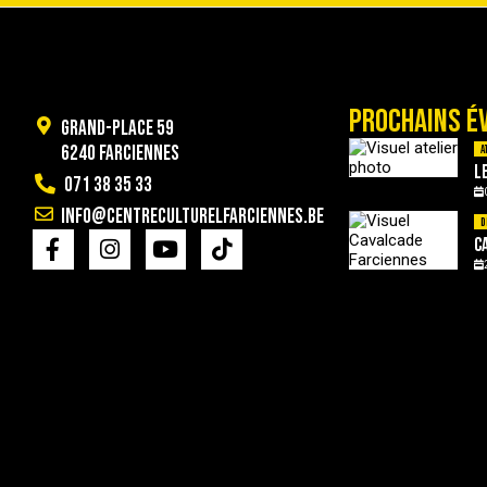
PROCHAINS É
Grand-Place 59
6240 Farciennes
A
L
071 38 35 33
info@centreculturelfarciennes.be
D
C