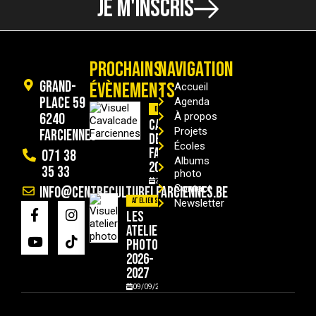
JE M'INSCRIS
PROCHAINS
NAVIGATION
Grand-
ÉVÈNEMENTS
Accueil
Place 59
Agenda
Divers
6240
À propos
Cavalcade
Projets
Farciennes
de
Écoles
Farciennes
071 38
Albums
2026
35 33
photo
29/08/2026
Contact
info@centreculturelfarciennes.be
Ateliers
Newsletter
Les
ateliers
photo
2026-
2027
09/09/2026