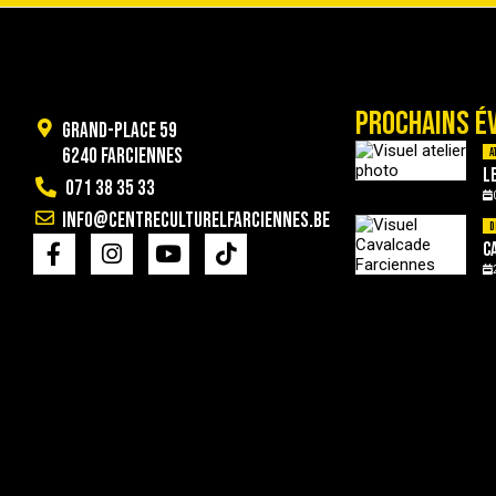
PROCHAINS É
Grand-Place 59
6240 Farciennes
A
L
071 38 35 33
info@centreculturelfarciennes.be
D
C