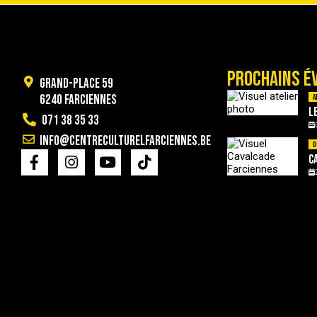
PROCHAINS É
Grand-Place 59
6240 Farciennes
A
L
071 38 35 33
info@centreculturelfarciennes.be
D
C