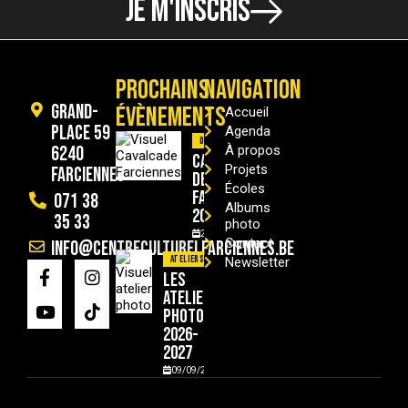
JE M'INSCRIS
PROCHAINS
NAVIGATION
Grand-
ÉVÈNEMENTS
Accueil
Place 59
Agenda
Divers
6240
À propos
Cavalcade
Projets
Farciennes
de
Écoles
Farciennes
071 38
Albums
2026
35 33
photo
29/08/2026
Contact
info@centreculturelfarciennes.be
Ateliers
Newsletter
Les
ateliers
photo
2026-
2027
09/09/2026