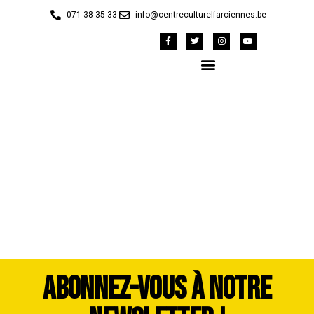
071 38 35 33
info@centreculturelfarciennes.be
ead9a5ed-a4b7-d26b-
82ee-1ea6dc0f41d0
ABONNEZ-VOUS À NOTRE