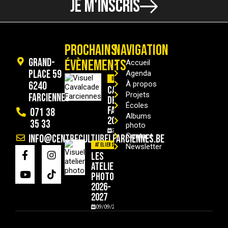
JE M'INSCRIS
PROCHAINS
NAVIGATION
Grand-
ÉVÈNEMENTS
Accueil
Place 59
Agenda
Divers
6240
À propos
Cavalcade
Projets
Farciennes
de
Écoles
Farciennes
071 38
Albums
2026
35 33
photo
29/08/2026
Contact
info@centreculturelfarciennes.be
Ateliers
Newsletter
Les
ateliers
photo
2026-
2027
09/09/2026