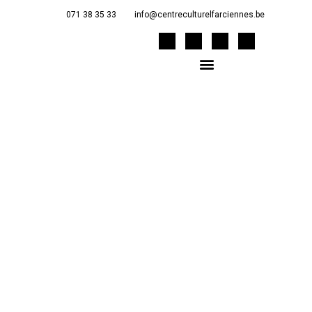
071 38 35 33
info@centreculturelfarciennes.be
SPA_Farci2022-010