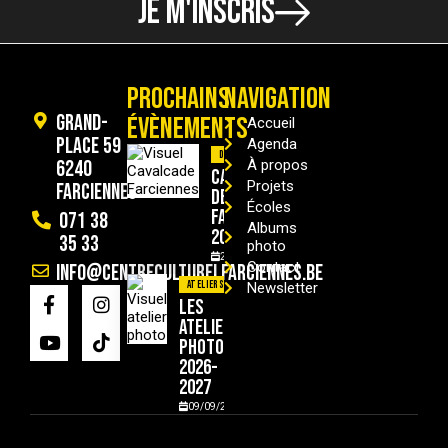
JE M'INSCRIS
PROCHAINS
NAVIGATION
Grand-
ÉVÈNEMENTS
Accueil
Place 59
Agenda
Divers
6240
À propos
Cavalcade
Projets
Farciennes
de
Écoles
Farciennes
071 38
Albums
2026
35 33
photo
29/08/2026
Contact
info@centreculturelfarciennes.be
Ateliers
Newsletter
Les
ateliers
photo
2026-
2027
09/09/2026