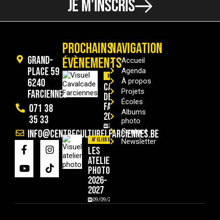
JE M'INSCRIS
PROCHAINS
NAVIGATION
Grand-
ÉVÈNEMENTS
Accueil
Place 59
Agenda
Divers
6240
À propos
Cavalcade
Projets
Farciennes
de
Écoles
Farciennes
071 38
Albums
2026
35 33
photo
29/08/2026
Contact
info@centreculturelfarciennes.be
Ateliers
Newsletter
Les
ateliers
photo
2026-
2027
09/09/2026