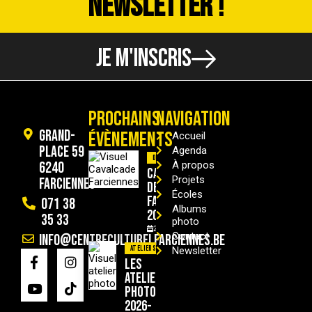
NEWSLETTER !
JE M'INSCRIS
PROCHAINS
NAVIGATION
Grand-
ÉVÈNEMENTS
Accueil
Place 59
Agenda
Divers
6240
À propos
Cavalcade
Projets
Farciennes
de
Écoles
Farciennes
071 38
Albums
2026
35 33
photo
29/08/2026
Contact
info@centreculturelfarciennes.be
Ateliers
Newsletter
Les
ateliers
photo
2026-