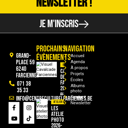
NEWSLETTER !
JE M'INSCRIS
PROCHAINS
NAVIGATION
Grand-
ÉVÈNEMENTS
Accueil
Place 59
Agenda
Divers
6240
À propos
Cavalcade
Projets
Farciennes
de
Écoles
Farciennes
071 38
Albums
2026
35 33
photo
29/08/2026
Contact
info@centreculturelfarciennes.be
Ateliers
Newsletter
Les
ateliers
photo
2026-