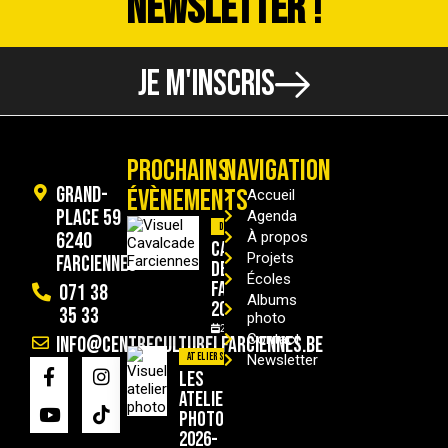
NEWSLETTER !
JE M'INSCRIS
PROCHAINS
NAVIGATION
Grand-
ÉVÈNEMENTS
Accueil
Place 59
Agenda
Divers
6240
À propos
Cavalcade
Projets
Farciennes
de
Écoles
Farciennes
071 38
Albums
2026
35 33
photo
29/08/2026
Contact
info@centreculturelfarciennes.be
Ateliers
Newsletter
Les
ateliers
photo
2026-