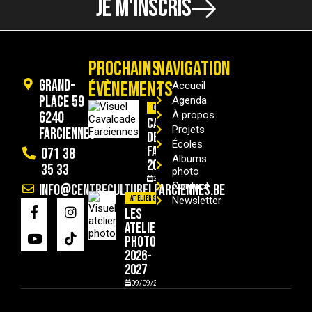
JE M'INSCRIS
PROCHAINS
NAVIGATION
Grand-
ÉVÈNEMENTS
Accueil
Place 59
Agenda
Divers
6240
À propos
Cavalcade
Projets
Farciennes
de
Écoles
Farciennes
071 38
Albums
2026
35 33
photo
29/08/2026
Contact
info@centreculturelfarciennes.be
Ateliers
Newsletter
Les
ateliers
photo
2026-
2027
09/09/2026