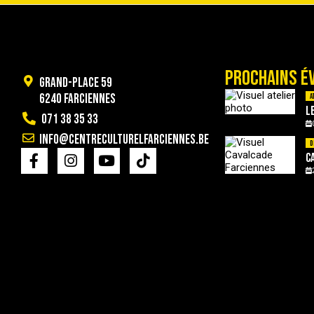
PROCHAINS É
Grand-Place 59
6240 Farciennes
A
L
071 38 35 33
info@centreculturelfarciennes.be
D
C