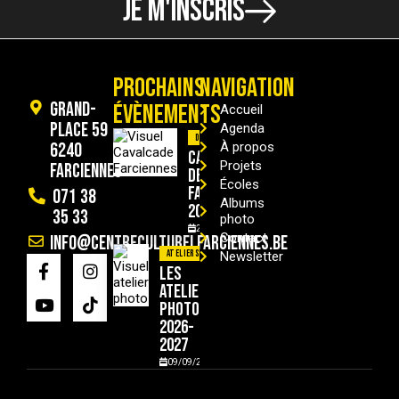
JE M'INSCRIS
PROCHAINS
NAVIGATION
Grand-
ÉVÈNEMENTS
Accueil
Place 59
Agenda
Divers
6240
À propos
Cavalcade
Projets
Farciennes
de
Écoles
Farciennes
071 38
Albums
2026
35 33
photo
29/08/2026
Contact
info@centreculturelfarciennes.be
Ateliers
Newsletter
Les
ateliers
photo
2026-
2027
09/09/2026