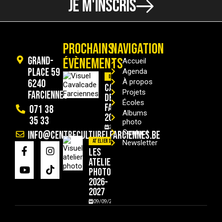
JE M'INSCRIS
PROCHAINS
NAVIGATION
Grand-
ÉVÈNEMENTS
Accueil
Place 59
Agenda
Divers
6240
À propos
Cavalcade
Projets
Farciennes
de
Écoles
Farciennes
071 38
Albums
2026
35 33
photo
29/08/2026
Contact
info@centreculturelfarciennes.be
Ateliers
Newsletter
Les
ateliers
photo
2026-
2027
09/09/2026